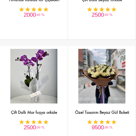
2000
2500
,00 TL
,00 TL
Çift Dallı Mor fuşya orkide
Özel Tasarım Beyaz Gül Buketi
2500
9500
,00 TL
,00 TL