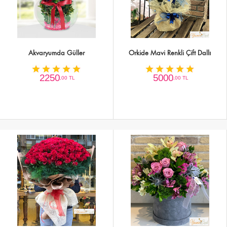
Akvaryumda Güller
Orkide Mavi Renkli Çift Dallı
2250
5000
,00 TL
,00 TL