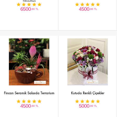
Tilandisa
6500
4500
,00 TL
,00 TL
Fincan Seramik Saksıda Terrarium
Kutuda Renkli Çiçekler
4500
5000
,00 TL
,00 TL