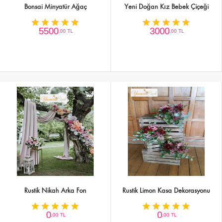
Bonsai Minyatür Ağaç
Yeni Doğan Kız Bebek Çiçeği
5500
3000
,00 TL
,00 TL
Rustik Nikah Arka Fon
Rustik Limon Kasa Dekorasyonu
0
0
,00 TL
,00 TL