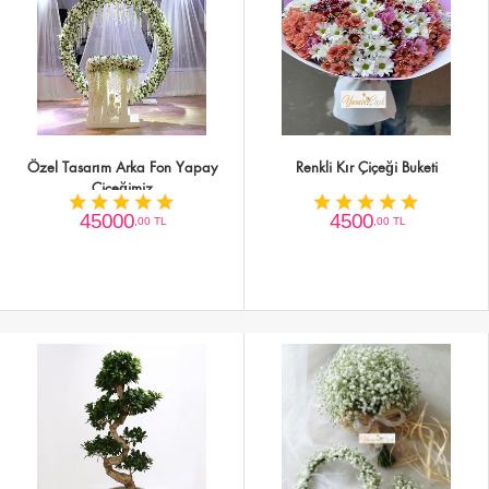
Özel Tasarım Arka Fon Yapay
Renkli Kır Çiçeği Buketi
Çiçeğimiz
45000
4500
,00 TL
,00 TL