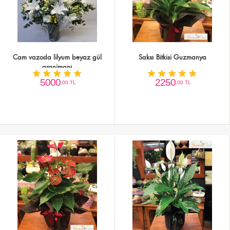
Cam vazoda lilyum beyaz gül
Saksı Bitkisi Guzmanya
aranjmanı
5000
2250
,00 TL
,00 TL