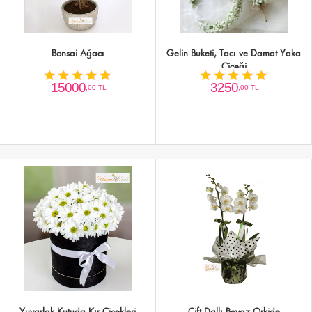
Bonsai Ağacı
Gelin Buketi, Tacı ve Damat Yaka
Çiçeği
15000
3250
,00 TL
,00 TL
Yuvarlak Kutuda Kır Çiçekleri
Çift Dallı Beyaz Orkide