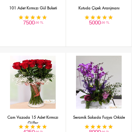
101 Adet Kırmızı Gül Buketi
Kutuda Çiçek Aranjmanı
7500
5000
,00 TL
,00 TL
Cam Vazoda 15 Adet Kırmızı
Seramik Saksıda Fuşya Orkide
Güller
4250
8000
,00 TL
,00 TL