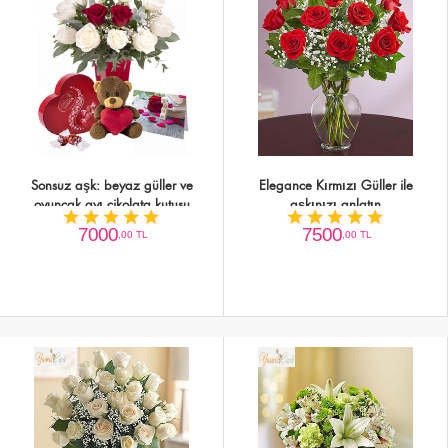
Sonsuz aşk: beyaz güller ve
Elegance Kırmızı Güller ile
oyuncak ayı çikolata kutusu
aşkınızı anlatın
7000
7500
,00 TL
,00 TL