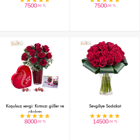
7500
7500
,00 TL
,00 TL
Koşulsuz sevgi: Kırmızı güller ve
Sevgiliye Sadakat
çikolata
8000
14500
,00 TL
,00 TL