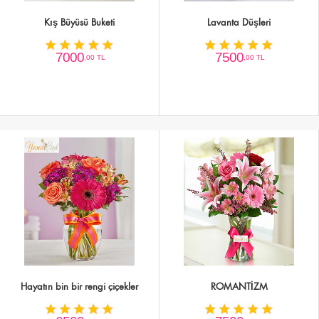
Kış Büyüsü Buketi
Lavanta Düşleri
7000
7500
,00 TL
,00 TL
Hayatın bin bir rengi çiçekler
ROMANTİZM