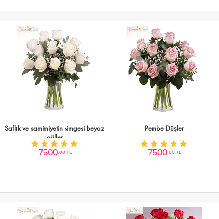
Saflık ve samimiyetin simgesi beyaz
Pembe Düşler
güller
7500
7500
,00 TL
,00 TL