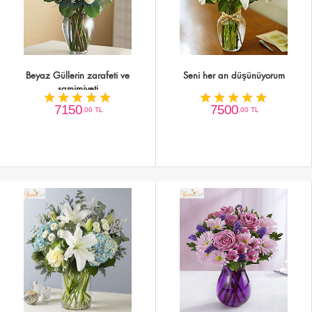
Beyaz Güllerin zarafeti ve
Seni her an düşünüyorum
samimiyeti
7150
7500
,00 TL
,00 TL