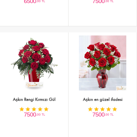
6500
7500
,00 TL
,00 TL
Aşkın Rengi Kırmızı Gül
Aşkın en güzel ifadesi
7500
7500
,00 TL
,00 TL