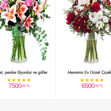
et; pembe lilyumlar ve güller
Mevsimin En Güzel Çiçekl
7500
6500
,00 TL
,00 TL