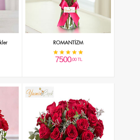
kler
ROMANTİZM
7500
,00 TL