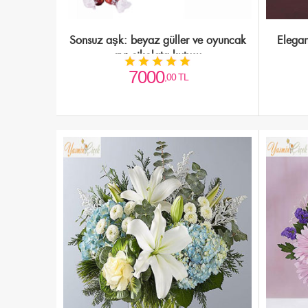
Sonsuz aşk: beyaz güller ve oyuncak
Elegan
ayı çikolata kutusu
7000
,00 TL