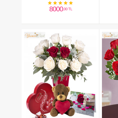
çikolata
8000
,00 TL