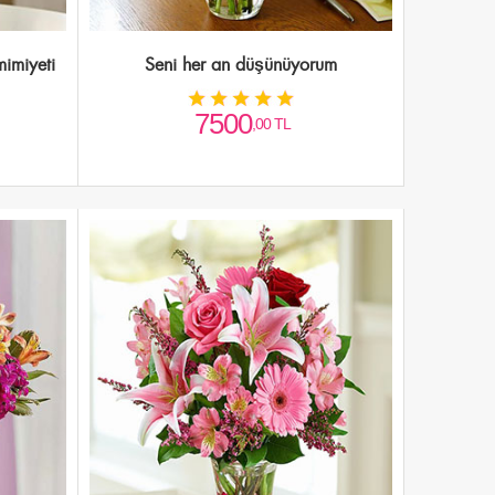
mimiyeti
Seni her an düşünüyorum
7500
,00 TL