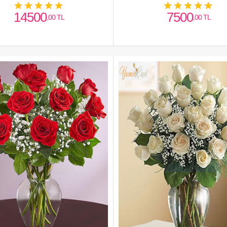
güller
14500
7500
,00 TL
,00 TL