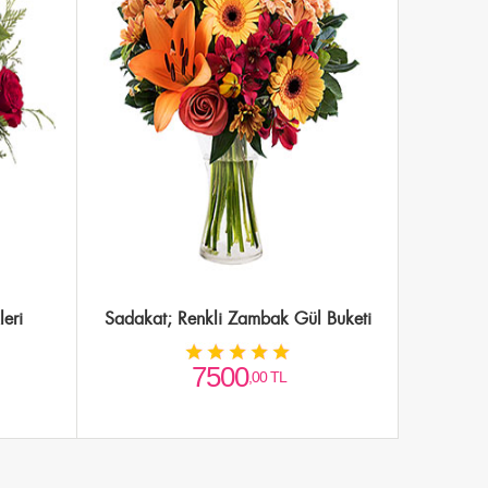
eri
Sadakat; Renkli Zambak Gül Buketi
7500
,00 TL