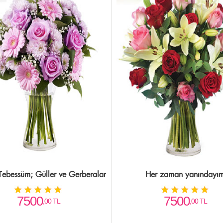
r Tebessüm; Güller ve Gerberalar
Her zaman yanındayı
7500
7500
,00 TL
,00 TL