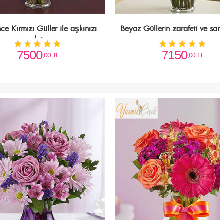
ce Kırmızı Güller ile aşkınızı
Beyaz Güllerin zarafeti ve sa
anlatın
7500
7150
,00 TL
,00 TL