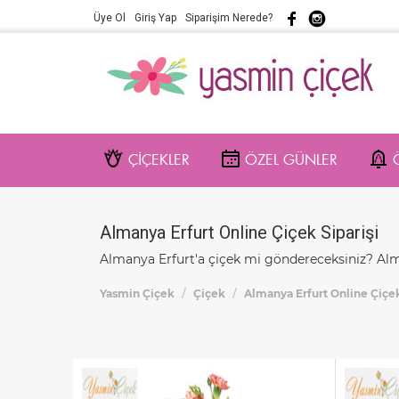
Üye Ol
Giriş Yap
Siparişim Nerede?
ÇİÇEKLER
ÖZEL GÜNLER
Almanya Erfurt Online Çiçek Siparişi
Almanya Erfurt'a çiçek mi göndereceksiniz? Alman
Yasmin Çiçek
Çiçek
Almanya Erfurt Online Çiçek