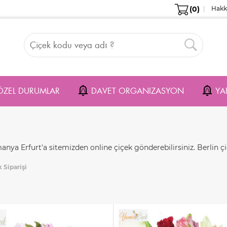
(0)
Hakk
ÖZEL DURUMLAR
DAVET ORGANIZASYON
YA
ya Erfurt'a sitemizden online çiçek gönderebilirsiniz. Berlin çi
 Siparişi