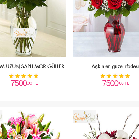
M UZUN SAPLI MOR GÜLLER
Aşkın en güzel ifadesi
7500
7500
,00 TL
,00 TL